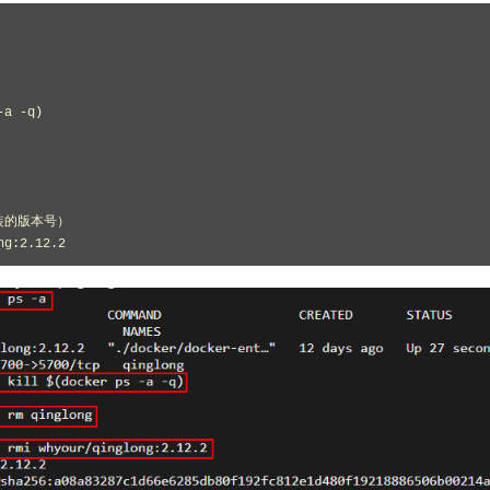
a -q)

的版本号）
