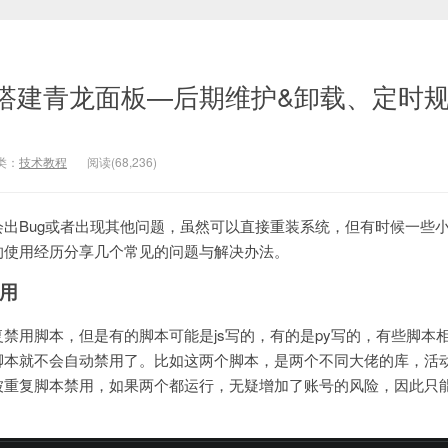
搭建青龙面板—后期维护&卸载、定时
类：
技术教程
阅读(
68,236
)
出Bug或者出现其他问题，虽然可以直接重装系统，但有时候一些
的使用经历分享几个常见的问题与解决办法。
用
禁用脚本，但是有的脚本可能是js写的，有的是py写的，有些脚本
脚本就不会自动禁用了。比如这两个脚本，是两个不同大佬的库，活
被重复脚本禁用，如果两个都运行，无疑增加了账号的风险，因此只