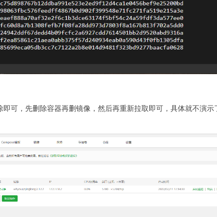
接删除即可，先删除容器再删镜像，然后再重新拉取即可，具体就不演示