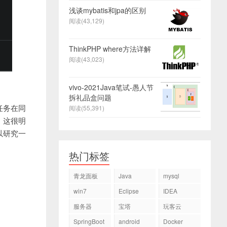
浅谈mybatis和jpa的区别
阅读(43,129)
ThinkPHP where方法详解
阅读(43,023)
vivo-2021Java笔试-愚人节
拆礼品盒问题
任务在同
阅读(55,391)
，这很明
以研究一
热门标签
青龙面板
Java
mysql
win7
Eclipse
IDEA
服务器
宝塔
玩客云
SpringBoot
android
Docker