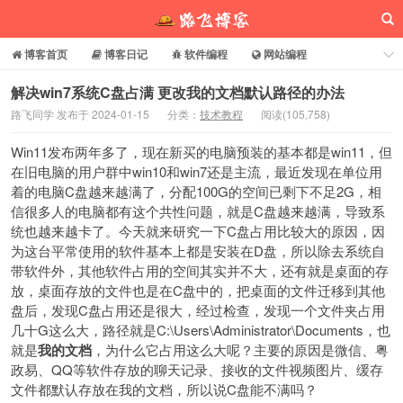
博客首页
博客日记
软件编程
网站编程
电脑常识
分享乐园
博客介绍
解决win7系统C盘占满 更改我的文档默认路径的办法
路飞同学 发布于 2024-01-15
分类：
技术教程
阅读(
105,758
)
路飞博客
Win11发布两年多了，现在新买的电脑预装的基本都是win11，但
在旧电脑的用户群中win10和win7还是主流，最近发现在单位用
着的电脑C盘越来越满了，分配100G的空间已剩下不足2G，相
信很多人的电脑都有这个共性问题，就是C盘越来越满，导致系
统也越来越卡了。今天就来研究一下C盘占用比较大的原因，因
为这台平常使用的软件基本上都是安装在D盘，所以除去系统自
带软件外，其他软件占用的空间其实并不大，还有就是桌面的存
放，桌面存放的文件也是在C盘中的，把桌面的文件迁移到其他
盘后，发现C盘占用还是很大，经过检查，发现一个文件夹占用
几十G这么大，路径就是C:\Users\Administrator\Documents，也
就是
我的文档
，为什么它占用这么大呢？主要的原因是微信、粤
政易、QQ等软件存放的聊天记录、接收的文件视频图片、缓存
文件都默认存放在我的文档，所以说C盘能不满吗？