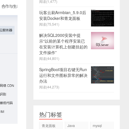
阅读(1,477)
玩客云刷Armbian_5.9.0后
安装Docker和青龙面板
阅读(75,541)
解决SQL2000安装中提
示“以前的某个程序安装已
在安装计算机上创建挂起的
文件操作”
阅读(44,801)
SpringBoot项目右键无Run
运行和文件图标异常的解决
办法
阅读(44,273)
热门标签
青龙面板
Java
mysql