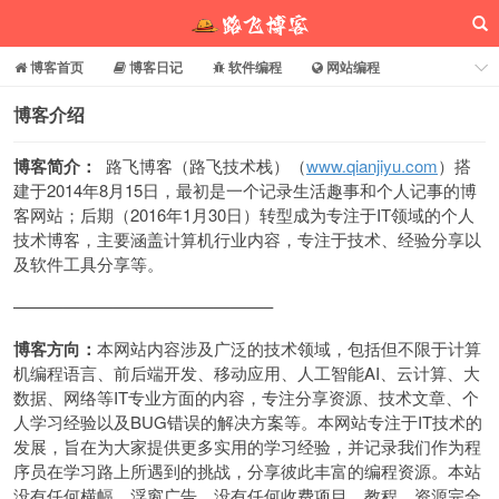
博客首页
博客日记
软件编程
网站编程
电脑常识
分享乐园
博客介绍
博客介绍
博客简介：
路飞博客（路飞技术栈）（
www.qianjiyu.com
）搭
路飞博客
建于2014年8月15日，最初是一个记录生活趣事和个人记事的博
客网站；后期（2016年1月30日）转型成为专注于IT领域的个人
技术博客，主要涵盖计算机行业内容，专注于技术、经验分享以
及软件工具分享等。
———————————————–
博客方向：
本网站内容涉及广泛的技术领域，包括但不限于计算
机编程语言、前后端开发、移动应用、人工智能AI、云计算、大
数据、网络等IT专业方面的内容，专注分享资源、技术文章、个
人学习经验以及BUG错误的解决方案等。本网站专注于IT技术的
发展，旨在为大家提供更多实用的学习经验，并记录我们作为程
序员在学习路上所遇到的挑战，分享彼此丰富的编程资源。本站
没有任何横幅、浮窗广告，没有任何收费项目，教程、资源完全