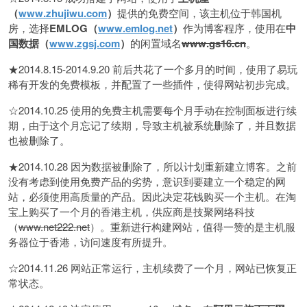
（
www.zhujiwu.com
）
提供的免费空间，该主机位于韩国机
房，选择
EMLOG
（
www.emlog.net
）
作为博客程序，使用在
中
国数据（
www.zgsj.com
）
的闲置域名
www.gs16.cn
。
★2014.8.15-2014.9.20 前后共花了一个多月的时间，使用了易玩
稀有开发的免费模板，并配置了一些插件，使得网站初步完成。
☆2014.10.25 使用的免费主机需要每个月手动在控制面板进行续
期，由于这个月忘记了续期，导致主机被系统删除了，并且数据
也被删除了。
★2014.10.28 因为数据被删除了，所以计划重新建立博客。之前
没有考虑到使用免费产品的劣势，意识到要建立一个稳定的网
站，必须使用高质量的产品。因此决定花钱购买一个主机。在淘
宝上购买了一个月的香港主机，供应商是技聚网络科技
（
www.net222.net
）。重新进行构建网站，值得一赞的是主机服
务器位于香港，访问速度有所提升。
☆2014.11.26 网站正常运行，主机续费了一个月，网站已恢复正
常状态。