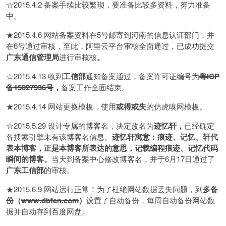
☆2015.4.2 备案手续比较繁琐，要准备比较多资料，努力准备
中。
★2015.4.6 网站备案资料在5号邮寄到河南的信息认证部门，并
在6号通过审核，至此，阿里云平台审核全面通过，已成功提交
广东通信管理局
进行审核核
。
☆2015.4.13 收到
工信部
通知备案通过，备案许可证编号为
粤ICP
备15027936号
，
备案工作全面结束。
★2015.4.14 网站更换模板，使用
或得或失
的仿虎嗅网模板。
☆2015.5.29 设计专属的博客名，决定改名为
迹忆轩，
已经确定
各搜索引擎未有该博客名信息。
迹忆轩寓意：痕迹、记忆、轩代
表本博客，正是本博客所表达的意思，记载编程痕迹、记忆代码
瞬间的博客。
当天到备案中心修改博客名，并于6月17日通过了
广东工信部
的审核。
★2015.6.9 网站运行正常！为了杜绝网站数据丢失问题，到
多备
份（
www.dbfen.com
）
设置了自动备份，每周自动备份网站数
据并自动存到百度网盘。