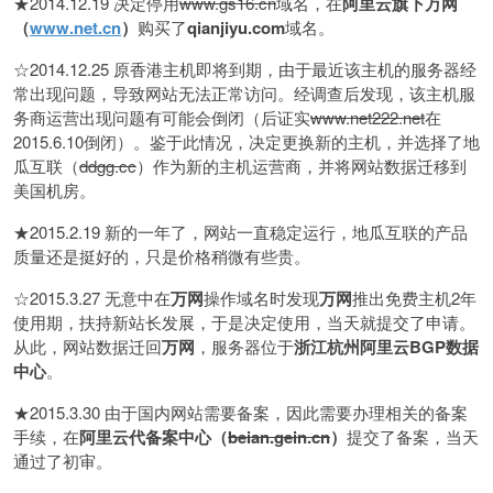
★2014.12.19 决定停用
www.gs16.cn
域名，在
阿里云旗下万网
（
www.net.cn
）
购买了
qianjiyu.com
域名。
☆2014.12.25 原香港主机即将到期，由于最近该主机的服务器经
常出现问题，导致网站无法正常访问。经调查后发现，该主机服
务商运营出现问题有可能会倒闭（后证实
www.net222.net
在
2015.6.10倒闭）。鉴于此情况，决定更换新的主机，并选择了地
瓜互联（
ddgg.cc
）作为新的主机运营商，并将网站数据迁移到
美国机房。
★2015.2.19 新的一年了，网站一直稳定运行，地瓜互联的产品
质量还是挺好的，只是价格稍微有些贵。
☆2015.3.27 无意中在
万网
操作域名时发现
万网
推出免费主机2年
使用期，扶持新站长发展，于是决定使用，当天就提交了申请。
从此，网站数据迁回
万网
，服务器位于
浙江杭州阿里云BGP数据
中心
。
★2015.3.30 由于国内网站需要备案，因此需要办理相关的备案
手续，在
阿里云代备案中心（
beian.gein.cn
）
提交了备案，当天
通过了初审。