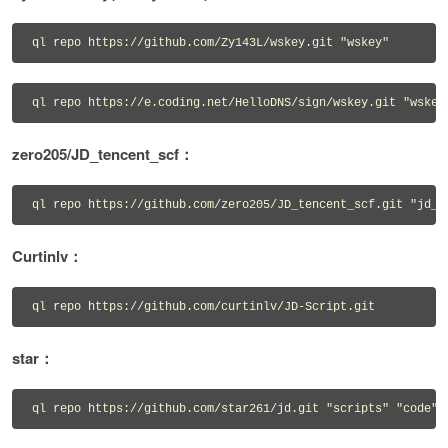
ql repo https://github.com/Zy143L/wskey.git "wskey"
ql repo https://e.coding.net/HelloDNS/sign/wskey.git "wskey
zero205/JD_tencent_scf：
ql repo https://github.com/zero205/JD_tencent_scf.git "jd_|
Curtinlv：
ql repo https://github.com/curtinlv/JD-Script.git
star：
ql repo https://github.com/star261/jd.git "scripts" "code"