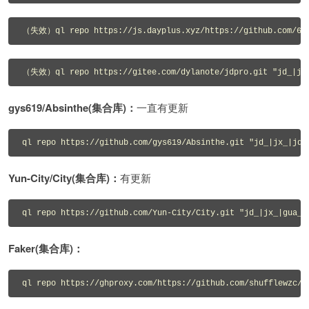
（失效）ql repo https://js.dayplus.xyz/https://github.com/6dyl
（失效）ql repo https://gitee.com/dylanote/jdpro.git "jd_|jx_
gys619/Absinthe(集合库)：
一直有更新
ql repo https://github.com/gys619/Absinthe.git "jd_|jx_|jdd
Yun-City/City(集合库)：
有更新
ql repo https://github.com/Yun-City/City.git "jd_|jx_|gua_|
Faker(集合库)：
ql repo https://ghproxy.com/https://github.com/shufflewzc/f