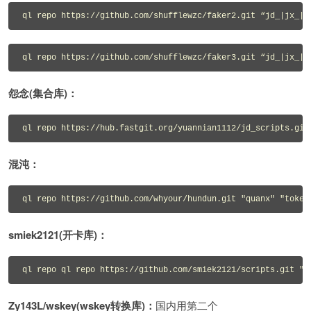
ql repo https://github.com/shufflewzc/faker2.git “jd_|jx_|g
ql repo https://github.com/shufflewzc/faker3.git “jd_|jx_|g
怨念(集合库)：
ql repo https://hub.fastgit.org/yuannian1112/jd_scripts.git
混沌：
ql repo https://github.com/whyour/hundun.git "quanx" "token
smiek2121(开卡库)：
ql repo ql repo https://github.com/smiek2121/scripts.git "j
Zy143L/wskey(wskey转换库)：
国内用第二个