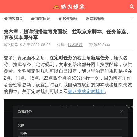
博客首页
博客日记
软件编程
网站编程
电脑常识
分享乐园
博客介绍
第六章：超详细搭建青龙面板—拉取京东脚本、任务筛选、
京东脚本库分享
路飞同学 发布于 2022-06-28
分类：
技术教程
阅读(
59,344
)
路飞博客
登录到青龙面板之后，在
定时任务
的右上角
新建任务
，输入名
称、拉库命令、定时规则，文末会给出部分网上搜索的库，仅供
参考。名称和定时规则可以自己设定，我这里的定时规则是指在
2点、11点、15点、23点四个点的50分运行一次，因为脚本库作
者会经常更新，设置定时就可以自动拉取新的脚本或者删除失效
的脚本。关于定时规则可以查看
第八章的定时规则
。