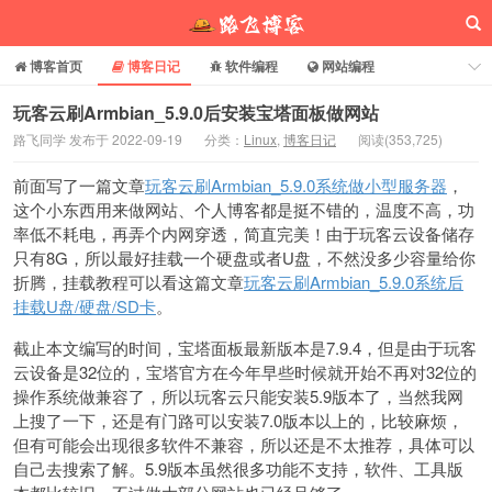
博客首页
博客日记
软件编程
网站编程
电脑常识
分享乐园
博客介绍
玩客云刷Armbian_5.9.0后安装宝塔面板做网站
路飞同学 发布于 2022-09-19
分类：
Linux
,
博客日记
阅读(
353,725
)
路飞博客
前面写了一篇文章
玩客云刷Armbian_5.9.0系统做小型服务器
，
这个小东西用来做网站、个人博客都是挺不错的，温度不高，功
率低不耗电，再弄个内网穿透，简直完美！由于玩客云设备储存
只有8G，所以最好挂载一个硬盘或者U盘，不然没多少容量给你
折腾，挂载教程可以看这篇文章
玩客云刷Armbian_5.9.0系统后
挂载U盘/硬盘/SD卡
。
截止本文编写的时间，宝塔面板最新版本是7.9.4，但是由于玩客
云设备是32位的，宝塔官方在今年早些时候就开始不再对32位的
操作系统做兼容了，所以玩客云只能安装5.9版本了，当然我网
上搜了一下，还是有门路可以安装7.0版本以上的，比较麻烦，
但有可能会出现很多软件不兼容，所以还是不太推荐，具体可以
自己去搜索了解。5.9版本虽然很多功能不支持，软件、工具版