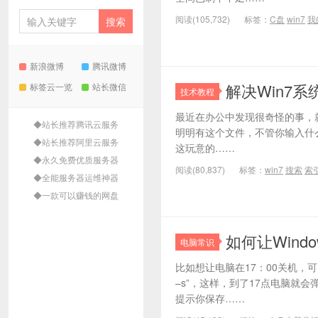
阅读(105,732)
标签：
C盘
win7
我
新浪微博
腾讯微博
解决Win7
标签云一览
站长微信
技术教程
最近在办公中发现很奇怪的事，
◆站长推荐腾讯云服务
明明有这个文件，不管你输入什
◆站长推荐阿里云服务
这玩意的……
◆永久免费优质服务器
阅读(80,837)
标签：
win7
搜索
索
◆全能服务器运维神器
◆一款可以赚钱的网盘
如何让Wind
电脑常识
比如想让电脑在17：00关机，可以打
–s”，这样，到了17点电脑就
提示你保存……