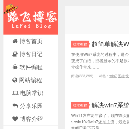
博客首页
超简单解决W
技术教程
博客日记
在使用Win7系统的过程中，是
变成了白纸，或者显示的不是原
软件编程
常操作带来……
阅读(223,299)
标签：
win7
图标
快
网站编程
电脑常识
解决win7
分享乐园
技术教程
Win11发布两年多了，现在新买
博客介绍
中win10和win7还是主流，
空间已剩下不足……