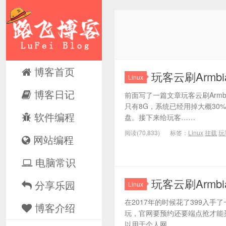
博客首页
玩客云刷Armbi
Linux
博客日记
前面写了一篇文章玩客云刷Armb
只有8G，系统已经用掉大概30
软件编程
盘。接下来给玩客……
阅读(70,833)
标签：
Linux
挂载
玩
网站编程
电脑常识
玩客云刷Armbi
分享乐园
Linux
在2017年的时候花了399入
博客介绍
玩，官网要预约还要端点抢才能
以用于个人网……