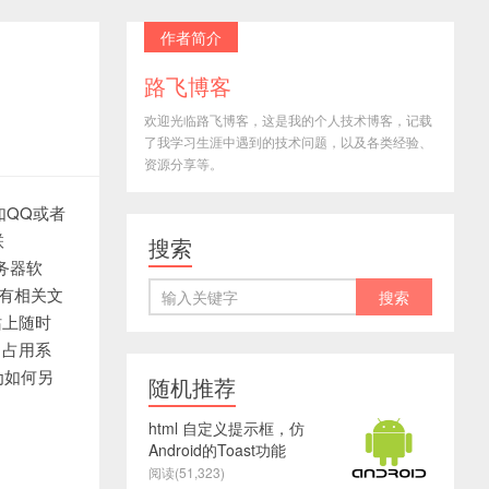
作者简介
路飞博客
欢迎光临路飞博客，这是我的个人技术博客，记载
了我学习生涯中遇到的技术问题，以及各类经验、
资源分享等。
如QQ或者
联
搜索
务器软
所有相关文
站上随时
，占用系
为如何另
随机推荐
html 自定义提示框，仿
Android的Toast功能
阅读(51,323)