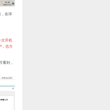
接，在详
一次开机
P，也方
即可看到，