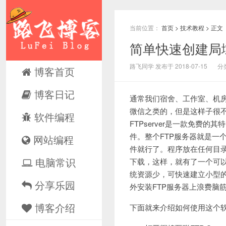
当前位置：
首页
>
技术教程
> 正文
简单快速创建局域
路飞同学 发布于 2018-07-15
分
博客首页
博客日记
通常我们宿舍、工作室、机
微信之类的，但是这样子很不
软件编程
FTPserver是一款免费
件。整个FTP服务器就是一
网站编程
件就行了。程序放在任何目
电脑常识
下载，这样，就有了一个可以
统资源少，可快速建立小型的
分享乐园
外安装FTP服务器上浪费脑
博客介绍
下面就来介绍如何使用这个