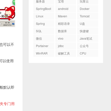
服务器
宝塔
玩客云
SpringBoot
android
Docker
Linux
Maven
Tomcat
Spring
精彩语录
U盘
SQL
数据库
快捷键
微信
vivo
Java笔试
也可以不
Portainer
jdbc
公众号
WinRAR
破解工具
CPU
可以使用
一般默认即
夹专门用