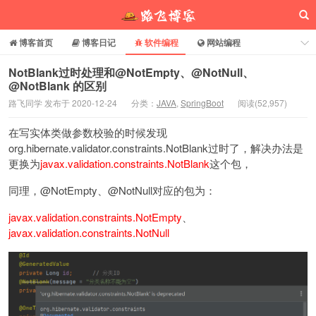
博客首页
博客日记
软件编程
网站编程
电脑常识
分享乐园
博客介绍
NotBlank过时处理和@NotEmpty、@NotNull、
@NotBlank 的区别
路飞同学 发布于 2020-12-24
分类：
JAVA
,
SpringBoot
阅读(
52,957
)
路飞博客
在写实体类做参数校验的时候发现
org.hibernate.validator.constraints.NotBlank过时了，解决办法是
更换为
javax.validation.constraints.NotBlank
这个包，
同理，@NotEmpty、@NotNull对应的包为：
javax.validation.constraints.NotEmpty
、
javax.validation.constraints.NotNull