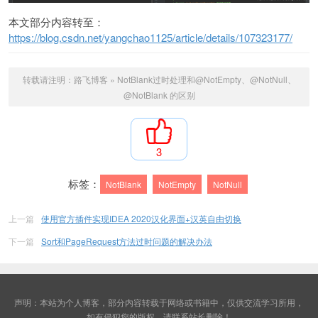
本文部分内容转至：
https://blog.csdn.net/yangchao1125/article/details/107323177/
转载请注明：
路飞博客
»
NotBlank过时处理和@NotEmpty、@NotNull、
@NotBlank 的区别
3
标签：
NotBlank
NotEmpty
NotNull
上一篇
使用官方插件实现IDEA 2020汉化界面+汉英自由切换
下一篇
Sort和PageRequest方法过时问题的解决办法
声明：本站为个人博客，部分内容转载于网络或书籍中，仅供交流学习所用，
如有侵犯您的版权，请联系站长删除！