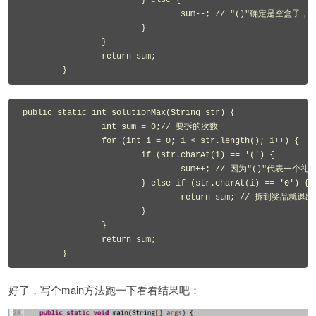
			} else {

				sum--; // "()"确定是空盒子，计算最少次数就丢弃不算了

			}

		}

		return sum;

public static int solutionMax(String str) {

		int sum = 0;// 要拆的次数

		for (int i = 0; i < str.length(); i++) {

			if (str.charAt(i) == '(') {

				sum++; // 因为"()"代表一个礼盒，所以只要遇到"("算拆一次就好了

			} else if (str.charAt(i) == '0') {

				return sum; // 拆到奖品就退出了

			}

		}

		return sum;

好了，写个main方法跑一下看看结果吧：