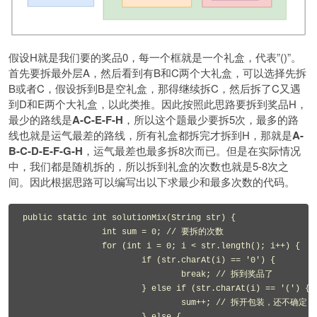
假设H就是我们要的奖品0，每一个框就是一个礼盒，代表”()”。
首先要拆最外层A，然后看到有B和C两个大礼盒，可以选择先拆
B或者C，假设拆到B是空礼盒，那得继续拆C，然后拆了C又遇
到D和E两个大礼盒，以此类推。因此按照此思路要拆到奖品H，
最少的路线是
A-C-E-F-H
，所以这个题最少要拆5次，最多的路
线也就是运气最差的路线，所有礼盒都拆完才拆到H，那就是
A-
B-C-D-E-F-G-H
，运气最差也最多拆8次而已。但是在实际情况
中，我们都是随机拆的，所以拆到礼盒的次数也就是5-8次之
间。因此根据思路可以编写出以下求最少和最多次数的代码。
public static int solutionMix(String str) {

		int sum = 0; // 要拆的次数

		for (int i = 0; i < str.length(); i++) {

			if (str.charAt(i) == '0') {

				break; // 拆到奖品了

			} else if (str.charAt(i) == '(') {

				sum++; // 拆开包装，还不确定，先算上这次
