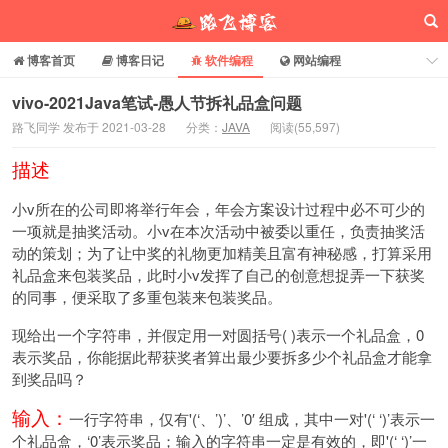
博客首页
博客日记
软件编程
网站编程
电脑常识
分享乐园
博客介绍
vivo-2021Java笔试-愚人节拆礼品盒问题
路飞同学 发布于 2021-03-28
分类：
JAVA
阅读(
55,597
)
路飞博客
描述
小v所在的公司即将举行年会，年会方案设计过程中必不可少的
一项就是抽奖活动。小v在本次活动中被委以重任，负责抽奖活
动的策划；为了让中奖的礼物更加精美且富有神秘感，打算采用
礼品盒来包装奖品，此时小v发挥了自己的创意想捉弄一下获奖
的同事，便采取了多重包装来包装奖品。
现给出一个字符串，并假定用一对圆括号( )表示一个礼品盒，0
表示奖品，你能据此帮获奖者算出最少要拆多少个礼品盒才能拿
到奖品吗？
输入：
一行字符串，仅有'(‘、’)’、’0′ 组成，其中一对'(‘ ‘)’表示一
个礼品盒，‘0’表示奖品；输入的字符串一定是有效的，即'(‘ ‘)’一