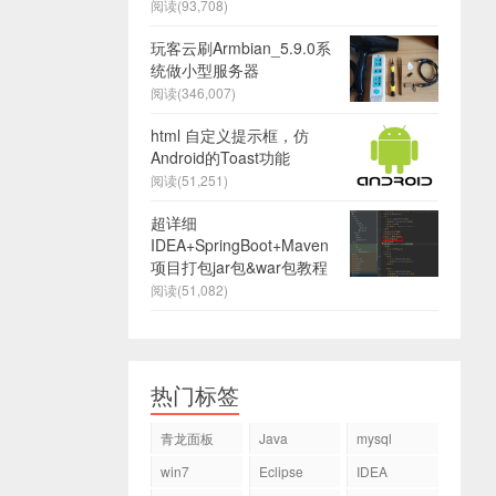
阅读(93,708)
玩客云刷Armbian_5.9.0系
统做小型服务器
阅读(346,007)
html 自定义提示框，仿
Android的Toast功能
阅读(51,251)
超详细
IDEA+SpringBoot+Maven
项目打包jar包&war包教程
阅读(51,082)
热门标签
青龙面板
Java
mysql
win7
Eclipse
IDEA