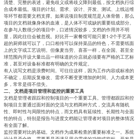
清楚、完整的表述，避免歧义或将歧义降到最低，按文档执行综
合成本最低。项目的计划、需求、设计、开发、测试、上线运维
等环节都需要文档支撑。如果说项目制度规范是人体骨骼，那么
项目的文档就像身体的血液，是人体不可或缺的重要组成部分。
在参与人数很少的项目中，口述情况较多，文档的作用并不明
显，因此往往会被忽视。好比开一家餐馆可能只要1-2个手艺高
超的厨师就可以了，口口相传可以保持菜品的特色，不需要纸面
上的文字或工艺说明。但像麦当劳、喜茶一样，在全国、甚至全
球范围内开设大量出品一样味道的分店就必须要有严格的工艺标
准，甚至对设备标准都有明确的文件规定。
有人说写文档是浪费时间。可往往这样，因为工作内容或标准的
不确定，后期反复修改、需求不断变更增加的时间、人力成本更
多，常常是得不偿失。
二、 文档是项目管理和监控的重要工具
文档是管理者跟踪和控制项目的一个重要工具。管理都跟踪和控
制项目主要通过面对面的交流与文档两种方式，交流具有随机
性、即时性与局限性的特点，而文档具有延续性、长期性与全面
性的特点，特别是报告与进度文档能让管理者对项目的整体情况
有全面了解。
监控需要对比的基础。文档作为成果检查的重要标准之一。系统
设计是否合格，需要看是否满足用户需求的功能或指标。开发是