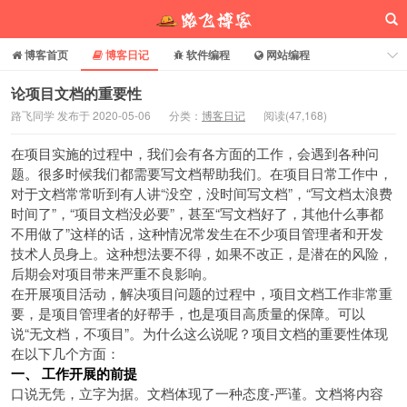
博客首页
博客日记
软件编程
网站编程
电脑常识
分享乐园
博客介绍
论项目文档的重要性
路飞同学 发布于 2020-05-06
分类：
博客日记
阅读(
47,168
)
路飞博客
在项目实施的过程中，我们会有各方面的工作，会遇到各种问
题。很多时候我们都需要写文档帮助我们。在项目日常工作中，
对于文档常常听到有人讲“没空，没时间写文档”，“写文档太浪费
时间了”，“项目文档没必要”，甚至“写文档好了，其他什么事都
不用做了”这样的话，这种情况常发生在不少项目管理者和开发
技术人员身上。这种想法要不得，如果不改正，是潜在的风险，
后期会对项目带来严重不良影响。
在开展项目活动，解决项目问题的过程中，项目文档工作非常重
要，是项目管理者的好帮手，也是项目高质量的保障。可以
说“无文档，不项目”。为什么这么说呢？项目文档的重要性体现
在以下几个方面：
一、 工作开展的前提
口说无凭，立字为据。文档体现了一种态度-严谨。文档将内容