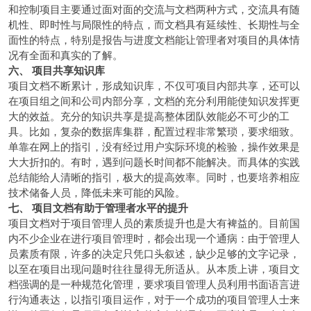
和控制项目主要通过面对面的交流与文档两种方式，交流具有随
机性、即时性与局限性的特点，而文档具有延续性、长期性与全
面性的特点，特别是报告与进度文档能让管理者对项目的具体情
况有全面和真实的了解。
六、 项目共享知识库
项目文档不断累计，形成知识库，不仅可项目内部共享，还可以
在项目组之间和公司内部分享，文档的充分利用能使知识发挥更
大的效益。充分的知识共享是提高整体团队效能必不可少的工
具。比如，复杂的数据库集群，配置过程非常繁琐，要求细致。
单靠在网上的指引，没有经过用户实际环境的检验，操作效果是
大大折扣的。有时，遇到问题长时间都不能解决。而具体的实践
总结能给人清晰的指引，极大的提高效率。同时，也要培养相应
技术储备人员，降低未来可能的风险。
七、 项目文档有助于管理者水平的提升
项目文档对于项目管理人员的素质提升也是大有裨益的。目前国
内不少企业在进行项目管理时，都会出现一个通病：由于管理人
员素质有限，许多的决定只凭口头叙述，缺少足够的文字记录，
以至在项目出现问题时往往显得无所适从。从本质上讲，项目文
档强调的是一种规范化管理，要求项目管理人员利用书面语言进
行沟通表达，以指引项目运作，对于一个成功的项目管理人士来