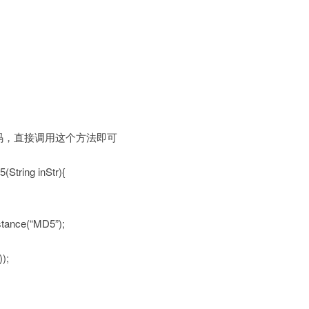
d5码，直接调用这个方法即可
5(String inStr){
tance(“MD5”);
));