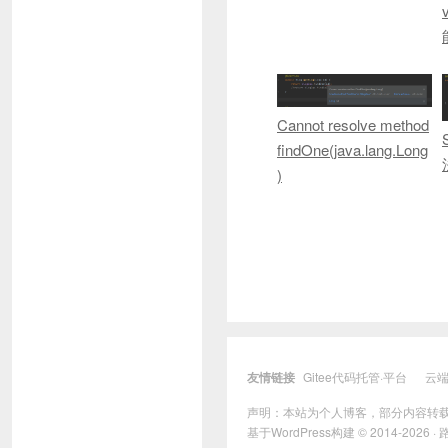
Cannot resolve method
findOne(java.lang.Long
)
友情链接
Gitee代码托管·平台
云
声明：本站为个人博客，部分内容转
基于
WordPress
构建 © 2014-2026 ·