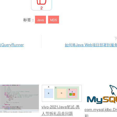
2
标签：
Java
MD5
QueryRunner
如何将Java Web项目部署到服
vivo-2021Java笔试-愚
com.mysql.jdbc.Dr
人节拆礼品盒问题
和