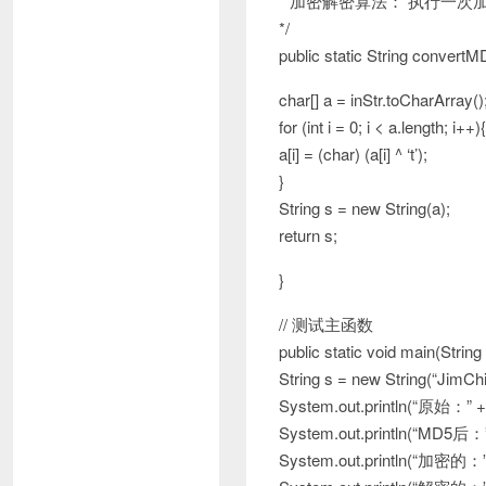
* 加密解密算法： 执行一次
*/
public static String convertMD
char[] a = inStr.toCharArray()
for (int i = 0; i < a.length; i++){
a[i] = (char) (a[i] ^ ‘t’);
}
String s = new String(a);
return s;
}
// 测试主函数
public static void main(String 
String s = new String(“JimChi
System.out.println(“原始：” + 
System.out.println(“MD5后：”
System.out.println(“加密的：”