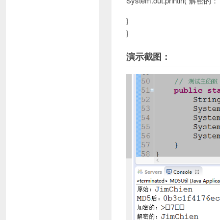
System.out.println(“解密的：”
}
}
演示截图：