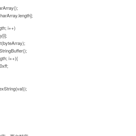
arArray();
harArray.length];
gth; i++)
[i];
t(byteArray);
tringBuffer();
gth; i++){
0xff;
xString(val));