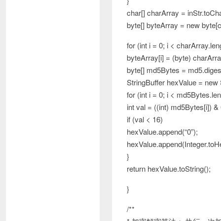
}
char[] charArray = inStr.toCh
byte[] byteArray = new byte[c
for (int i = 0; i < charArray.len
byteArray[i] = (byte) charArray
byte[] md5Bytes = md5.diges
StringBuffer hexValue = new S
for (int i = 0; i < md5Bytes.len
int val = ((int) md5Bytes[i]) & 
if (val < 16)
hexValue.append(“0”);
hexValue.append(Integer.toHe
}
return hexValue.toString();
}
/**