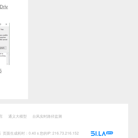
Driv
设定
5
t was
in 45
言
通义大模型
台风实时路径监测
器
页面生成耗时：0.40 s 您的IP:
216.73.216.152