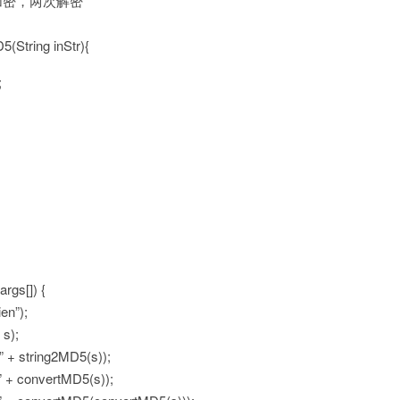
加密，两次解密
5(String inStr){
;
args[]) {
en”);
s);
 + string2MD5(s));
 + convertMD5(s));