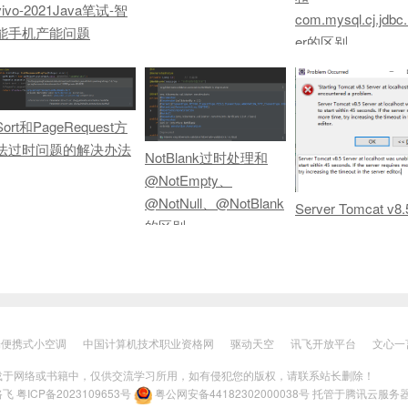
vivo-2021Java笔试-智
com.mysql.cj.jdbc.
能手机产能问题
er的区别
serverTimezone
Sort和PageRequest方
法过时问题的解决办法
NotBlank过时处理和
@NotEmpty、
@NotNull、@NotBlank
Server Tomcat v8.
的区别
Server at localhos
unable to start with
端便携式小空调
中国计算机技术职业资格网
驱动天空
讯飞开放平台
文心一
载于网络或书籍中，仅供交流学习所用，如有侵犯您的版权，请联系站长删除！
路飞
粤ICP备2023109653号
粤公网安备44182302000038号
托管于
腾讯云服务