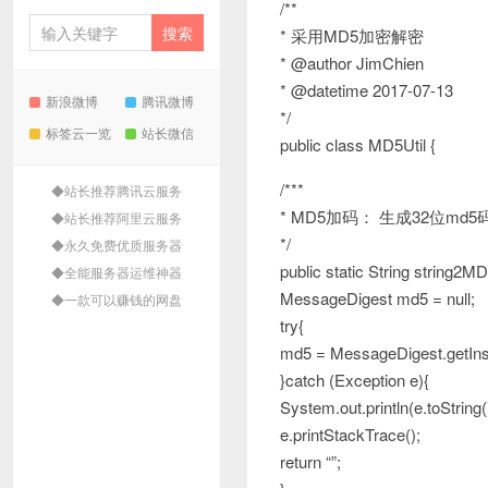
/**
* 采用MD5加密解密
* @author JimChien
* @datetime 2017-07-13
新浪微博
腾讯微博
*/
标签云一览
站长微信
public class MD5Util {
/***
◆站长推荐腾讯云服务
* MD5加码： 生成32位m
◆站长推荐阿里云服务
*/
◆永久免费优质服务器
public static String string2MD
◆全能服务器运维神器
MessageDigest md5 = null;
◆一款可以赚钱的网盘
try{
md5 = MessageDigest.getIns
}catch (Exception e){
System.out.println(e.toString(
e.printStackTrace();
return “”;