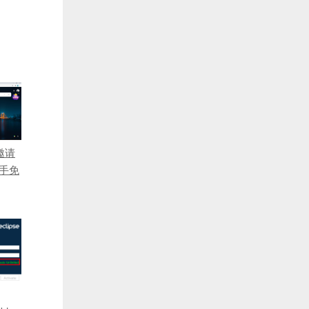
件邀请
助手免