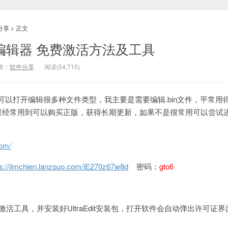
分享
> 正文
中文版编辑器 免费激活方法及工具
类：
软件分享
阅读(
54,715
)
可以打开编辑很多种文件类型，我主要是需要编辑.bin文件，平常用
果经常用到可以购买正版，获得长期更新，如果不是很常用可以尝试
com/
ps://jimchien.lanzouo.com/iE270z67w8d
密码：
gto6
活工具，并安装好UltraEdit安装包，打开软件会自动弹出许可证
。