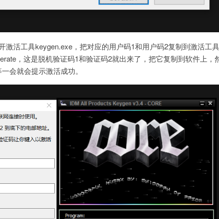
激活工具keygen.exe，把对应的用户码1和用户码2复制到激活工具的
enerate，这是脱机验证码1和验证码2就出来了，把它复制到软件上，
等一会就会提示激活成功。