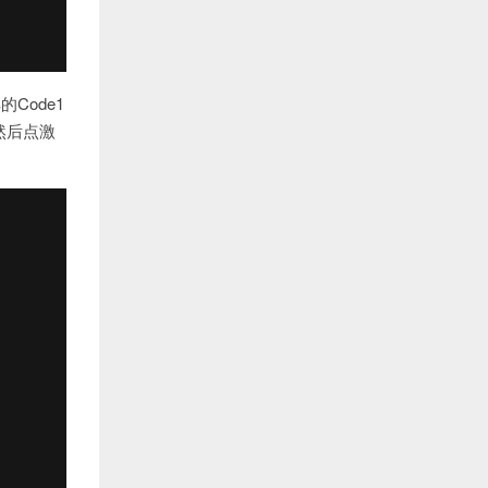
Code1
然后点激