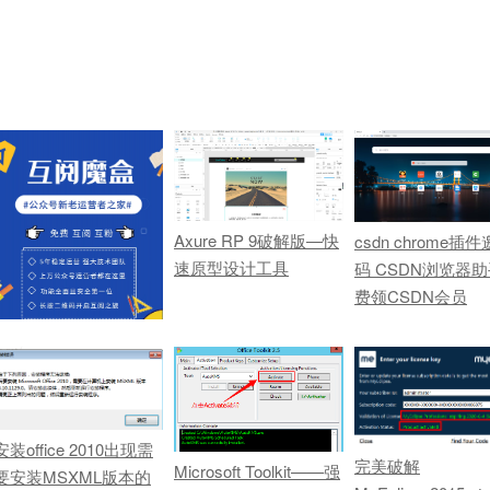
Axure RP 9破解版—快
csdn chrome插
速原型设计工具
码 CSDN浏览器
费领CSDN会员
安装office 2010出现需
新公众号运营，推荐四
完美破解
Microsoft Toolkit——强
要安装MSXML版本的
款好用的免费互助神