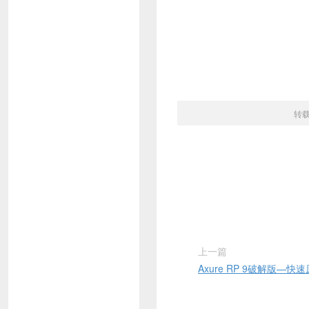
转
上一篇
Axure RP 9破解版—