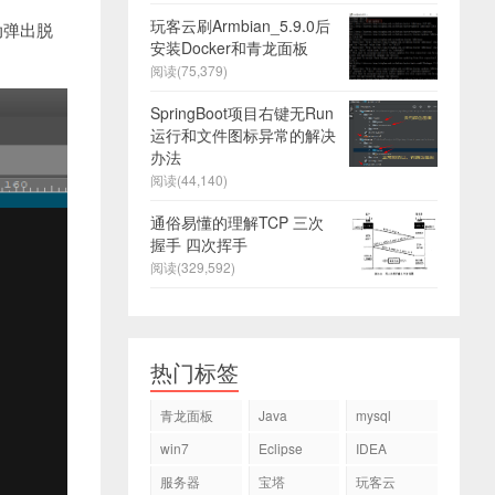
玩客云刷Armbian_5.9.0后
动弹出脱
安装Docker和青龙面板
阅读(75,379)
SpringBoot项目右键无Run
运行和文件图标异常的解决
办法
阅读(44,140)
通俗易懂的理解TCP 三次
握手 四次挥手
阅读(329,592)
热门标签
青龙面板
Java
mysql
win7
Eclipse
IDEA
服务器
宝塔
玩客云