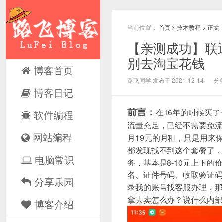
当前位置：
首页
>
技术教程
> 正文
【亲测成功】联通
别去淘宝花钱
博客首页
路飞同学 发布于 2021-12-14
分
博客日记
前言：
在16年的时候买
软件编程
流量充足，已经不需要免
网站编程
月19元的月租，只是用来
都发现找不到这个套餐了
电脑常识
务，基本是8-10元上下
名、证件号码、收取验证
分享乐园
录我的账号找客服办理，
拿去卖怎么办？说什么内
博客介绍