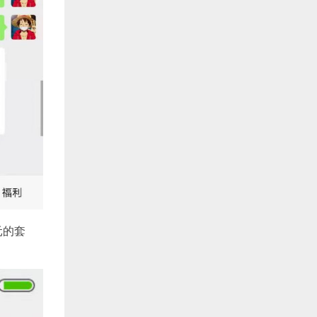
元的套
。