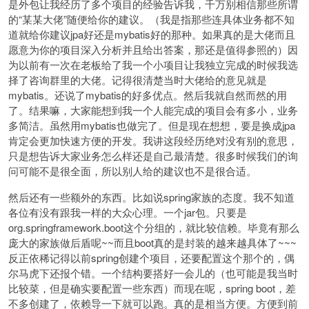
是外包让我经历了多个项目的经验告诉我，千万别相信那些所谓
的“某某大佬”随便给你的建议。（我是指那些连具体业务都不知
道就给你建议jpa好还是mybatis好的那种。如果真的是大佬而且
愿意为你的项目深入分析并且给出答案，那还是值得参照的）因
为以前有一次在老板给了我一个小项目让我独立完成的时候我选
择了咨询群里的大佬。记得很清楚当时大佬给的意见就是
mybatis。还说了mybatis的好多优点。然后我就自然而然的用
了。结果嘛，大家能想到我一个人能完成的项目会有多小，业务
多简洁。虽然用mybatis也做完了。但是现在想想，要是换成jpa
肯定会更加快速方便的开发。我讲这段经历绝对没有别的意思，
只是想告诉大家业务怎么样还是自己最清楚。很多时候我们的询
问可能不是很全面，所以别人给的建议也不是很合适。
然后还有一些额外的东西。比如说spring家族的态度。我不知道
各位有没有跟我一样的大众心理。一个jar包。只要是
org.springframework.boot这个分组的，就比较信赖。毕竟有那么
庞大的家族做后盾呢~~而且boot真的是封装的越来越具体了~~~
反正依稀记得以前spring创建个项目，还要配置这个那个的，偶
尔马虎下还报个错。一个结构要搭好一会儿的（也可能是我当时
比较菜，但是确实要配置一些东西）而现在呢，spring boot，差
不多创建了，依赖导一下就可以跑。真的是相当方便。方便到前