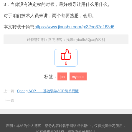
3，当你没有决定权的时候，最好领导让用什么用什么。
对于咱们技术人员来讲，两个都要熟悉，会用。
本文转载于简书
https://www.jianshu.com/p/32ce87c163d6
转载请注明：
路飞博客
»
浅谈mybatis和jpa的区别
6
标签：
jpa
mybatis
上一篇
Spring AOP——基础弱学AOP简单易懂
下一篇
声明：本站为个人博客，部分内容转载于网络或书籍中，仅供交流学习所用，
如有侵犯您的版权，请联系站长删除！