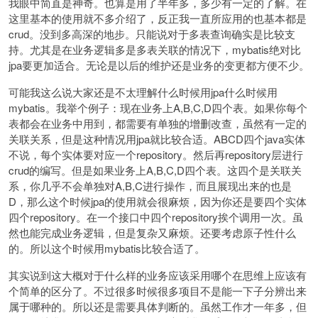
我眼中简直是神奇。也算是用了半年多，多少有一定的了解。在
这里基本的使用就不多介绍了，反正我一直所应用的也基本都是
crud。没到多高深的地步。只能说对于多表查询确实是比较支
持。尤其是在业务逻辑多是多表关联的情况下，mybatis绝对比
jpa要更加适合。无论是以后的维护还是业务的变更都方便不少。
可能我这么说大家还是不太理解什么时候用jpa什么时候用
mybatis。我举个例子：现在业务上A,B,C,D四个表。如果你每个
表都会在业务中用到，都需要有单独的增删改查，虽然有一定的
关联关系，但是这种情况用jpa就比较合适。ABCD四个java实体
不说，每个实体要对应一个repository。然后再repository层进行
crud的编写。但是如果业务上A,B,C,D四个表。这四个是关联关
系，你几乎不会单独对A,B,C进行操作，而且展现出来的也是
D，那么这个时候jpa的使用就会很麻烦，因为你还是要四个实体
四个repository。在一个接口中四个repository挨个调用一次。虽
然也能完成业务逻辑，但是复杂又麻烦。还要考虑原子性什么
的。所以这个时候用mybatis比较合适了。
其实说到这大概对于什么样的业务应该采用哪个在思维上应该有
个简单的区分了。不过很多时候很多项目不是能一下子分辨出来
属于哪种的。所以还是需要具体判断的。虽然工作才一年多，但