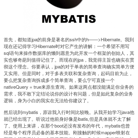
首先，都知道jpa的前身是著名的ssh中的h——>Hibernate。我到
现在还记得学习Hibernate时对它产生的讲解：一个希望不用写
sql语句来操作数据库的懒到愿意为此开发一个框架的创始人，其
实也够奇葩到值得记住了。而现在的jpa，我觉得主旨也确实在贯
彻这个理念。你要承认，jpa的对于单表的简单查询确实简单方便
又实用。但是同时，对于多表关联和复杂查询，起码目前为止，
要么把复杂查询拆成多个简单查询，要么宁可直接一个
nativeQuery = true来原生查询。如果这两点都没能满足你业务的
需求，我不敢下定结论说你的设计有问题，但是如此复杂的业务
逻辑，身为小白的我实在无法给你建议了。
然后说到mybatis，原谅我入行时间比较晚。从我开始学习java他
就已经出现了。听说过他前身好像是ibatis
,
但是具体就不太了解
了。使用上来讲，在那个boot还没有发布的年代，mybatis也曾
经是每个程序员必备的基本技能。刚接触的时候mapper映射在