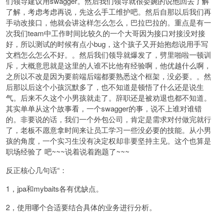
们领导建议用swagger。然后我们领导就很委婉的说他回去了解
了解，考虑考虑再说，先这么手工维护吧。然后自那以后我们再
手动改接口，他就会讲这样怎么怎么，巴拉巴拉的。重点是有一
次我们team中工作时间比较久的一个大哥因为接口对接没对接
好，所以测试的时候有点小bug，这个孩子又开始抱怨说用手写
文档怎么怎么不好。。然后我们领导就爆发了，劈里啪啦一顿训
斥，大概意思就是这里的人谁不比他有经验啊，他优越什么啊，
之所以不改是因为要前端后端都要熟悉这个框架，没必要。。然
后那以后这个小孩沉默多了，也不知道是顿悟了什么还是说生
气。后来不久这个小男孩就走了。辞职还是被劝退也都不知道。
其实单单从这个故事看，一个swagger的事，说不上谁对谁错
的。非要说的话，我们一个外包公司，肯定是需求对付做完就行
了，老板不愿意拿时间来让员工学习一些没必要的技能。从小男
孩的角度，一个实习生没有决定权却非要坚持主见。这个也算是
职场经验了 吧~~~说着说着跑题了~~~
反正核心几句话“：
1，jpa和mybaits各有优缺点。
2，使用哪个合适要结合具体的业务进行分析。