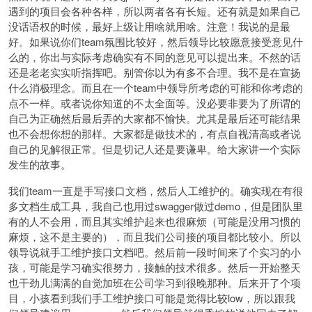
遇到的项目会各种各样，所以两者各有长短。还有就是如果自己
没话语权的时候，最好上级让用啥就用啥。注意！我说的是最
好。如果说你们team氛围比较好，然后领导比较愿意接受意见什
么的，你出与实际考虑确实有不同的意见可以提出来。不然的话
还是老老实实听指挥吧。别管你以为有多不合理。我不是在宣扬
什么消极理念。而且在一个team中领导所考虑的可能和你考虑的
点不一样。或者说你知道的不太全面等。没必要非要为了所谓的
自己为正确然后最后弄的大家都不愉快。尤其是最后还可能结果
也不会想你想的那样。大家都是做技术的，有点自视清高或者说
自己的见解很正常。但是切记人还是要谦卑。给大家讲一个实际
发生的故事。
我们team一直是手写接口文档，然后人工维护的。确实现在有很
多文档生成工具，我自己也用过swagger做过demo，但是团队里
有的人不会用，而且其实维护起来也很麻烦（可能是没用习惯的
麻烦，这不是主要的），而且我们公司接的项目都比较小。所以
领导说就手工维护接口文档吧。然后前一段时间来了个实习的小
孩，可能是学习确实很努力，接触的技术很多。然后一开始整天
也干劲儿满满的自觉加班在公司学习到很晚那种。后来开了个项
目，小孩看到我们手工维护接口可能是觉得比较low，所以跟我