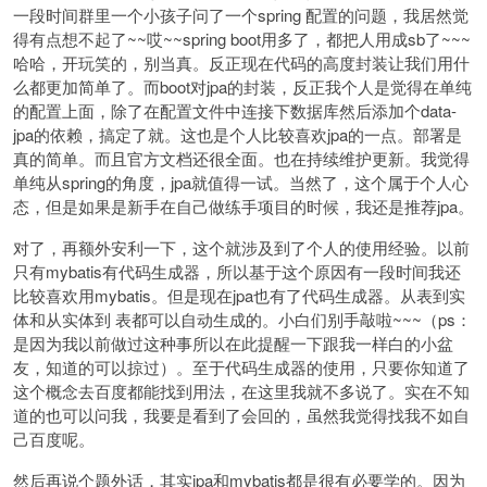
一段时间群里一个小孩子问了一个spring 配置的问题，我居然觉
得有点想不起了~~哎~~spring boot用多了，都把人用成sb了~~~
哈哈，开玩笑的，别当真。反正现在代码的高度封装让我们用什
么都更加简单了。而boot对jpa的封装，反正我个人是觉得在单纯
的配置上面，除了在配置文件中连接下数据库然后添加个data-
jpa的依赖，搞定了就。这也是个人比较喜欢jpa的一点。部署是
真的简单。而且官方文档还很全面。也在持续维护更新。我觉得
单纯从spring的角度，jpa就值得一试。当然了，这个属于个人心
态，但是如果是新手在自己做练手项目的时候，我还是推荐jpa。
对了，再额外安利一下，这个就涉及到了个人的使用经验。以前
只有mybatis有代码生成器，所以基于这个原因有一段时间我还
比较喜欢用mybatis。但是现在jpa也有了代码生成器。从表到实
体和从实体到 表都可以自动生成的。小白们别手敲啦~~~（ps：
是因为我以前做过这种事所以在此提醒一下跟我一样白的小盆
友，知道的可以掠过）。至于代码生成器的使用，只要你知道了
这个概念去百度都能找到用法，在这里我就不多说了。实在不知
道的也可以问我，我要是看到了会回的，虽然我觉得找我不如自
己百度呢。
然后再说个题外话，其实jpa和mybatis都是很有必要学的。因为