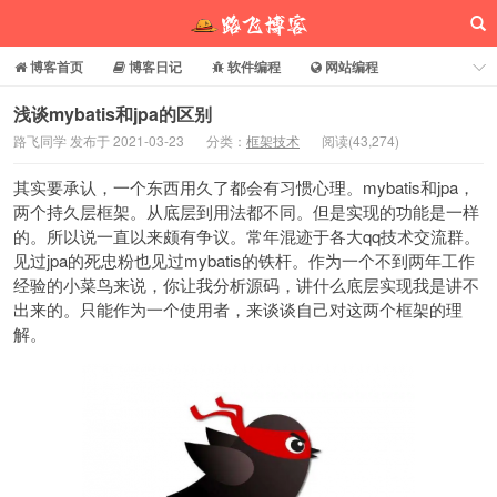
博客首页
博客日记
软件编程
网站编程
电脑常识
分享乐园
博客介绍
浅谈mybatis和jpa的区别
路飞同学 发布于 2021-03-23
分类：
框架技术
阅读(
43,274
)
路飞博客
其实要承认，一个东西用久了都会有习惯心理。mybatis和jpa，
两个持久层框架。从底层到用法都不同。但是实现的功能是一样
的。所以说一直以来颇有争议。常年混迹于各大qq技术交流群。
见过jpa的死忠粉也见过mybatis的铁杆。作为一个不到两年工作
经验的小菜鸟来说，你让我分析源码，讲什么底层实现我是讲不
出来的。只能作为一个使用者，来谈谈自己对这两个框架的理
解。