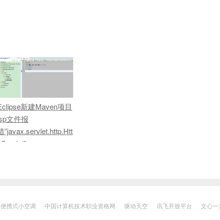
Eclipse新建Maven项目
jsp文件报
错”javax.servlet.http.Htt
pServlet”
端便携式小空调
中国计算机技术职业资格网
驱动天空
讯飞开放平台
文心一