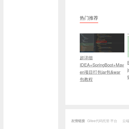
热门推荐
超详细
IDEA+SpringBoot+Mav
en项目打包jar包&war
包教程
友情链接
Gitee代码托管·平台
云