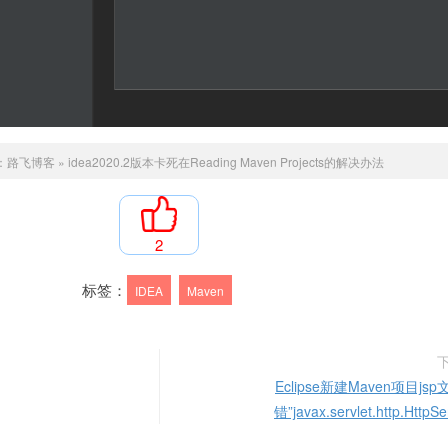
：
路飞博客
»
idea2020.2版本卡死在Reading Maven Projects的解决办法
2
标签：
IDEA
Maven
Eclipse新建Maven项目js
错”javax.servlet.http.HttpSer