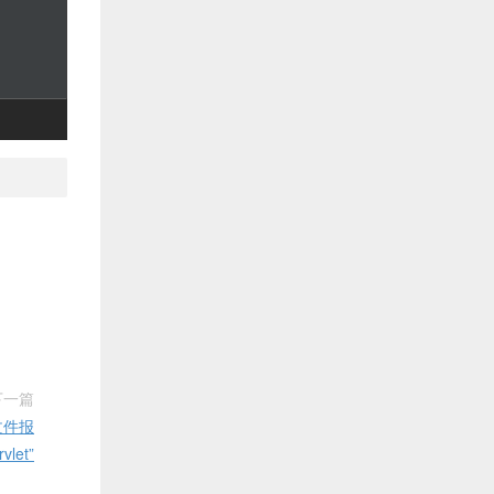
下一篇
p文件报
vlet”