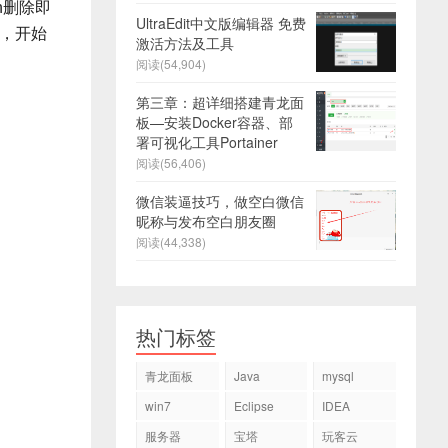
n删除即
UltraEdit中文版编辑器 免费
了，开始
激活方法及工具
阅读(54,904)
第三章：超详细搭建青龙面
板—安装Docker容器、部
署可视化工具Portainer
阅读(56,406)
微信装逼技巧，做空白微信
昵称与发布空白朋友圈
阅读(44,338)
热门标签
青龙面板
Java
mysql
win7
Eclipse
IDEA
服务器
宝塔
玩客云