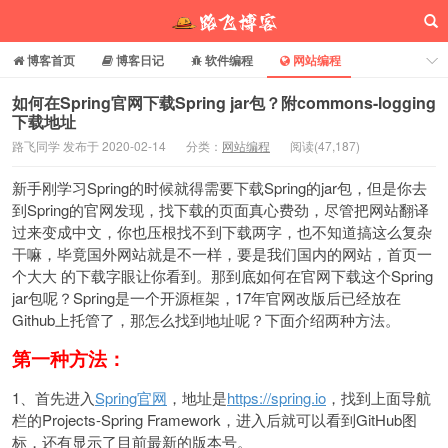
博客首页
博客日记
软件编程
网站编程
电脑常识
分享乐园
博客介绍
如何在Spring官网下载Spring jar包？附commons-logging
下载地址
路飞同学 发布于 2020-02-14
分类：
网站编程
阅读(
47,187
)
路飞博客
新手刚学习Spring的时候就得需要下载Spring的jar包，但是你去
到Spring的官网发现，找下载的页面真心费劲，尽管把网站翻译
过来变成中文，你也压根找不到下载两字，也不知道搞这么复杂
干嘛，毕竟国外网站就是不一样，要是我们国内的网站，首页一
个大大 的下载字眼让你看到。那到底如何在官网下载这个Spring
jar包呢？Spring是一个开源框架，17年官网改版后已经放在
Github上托管了，那怎么找到地址呢？下面介绍两种方法。
第一种方法：
1、首先进入
Spring官网
，地址是
https://spring.io
，找到上面导航
栏的Projects-Spring Framework，进入后就可以看到GitHub图
标，还有显示了目前最新的版本号。