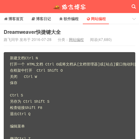
博客首页
博客日记
软件编程
网站编程
电脑常识
分享乐园
博客介绍
Dreamweaver快捷键大全
路飞同学 发布于 2016-07-28
分类：
网站编程
阅读(
47,680
)
路飞博客
新建文档Ctrl N 

打开一个 HTML文档 Ctrl O或将文档从[文档管理器]或[站点]窗口拖动到[文
在框架中打开  Ctrl Shift O 

关闭   Ctrl W 

保存   

Ctrl S 

另存为 Ctrl Shift S 

检查链接Shift F8 

退出Ctrl Q 

编辑菜单 
