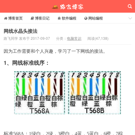
博客首页
博客日记
软件编程
网站编程
电脑常识
分享乐园
博客介绍
网线水晶头接法
路飞同学 发布于 2017-09-07
分类：
电脑常识
阅读(
47,138
)
路飞博客
因为工作需要和个人兴趣，学习了一下网线的接法。
1、
网线标准线序：
标准568A：1绿白，2绿，3橙白，4蓝，5蓝白，6橙，7棕